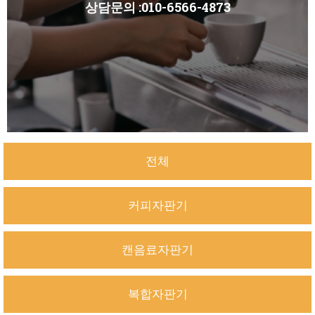
상담문의 :010-6566-4873
전체
커피자판기
캔음료자판기
복합자판기