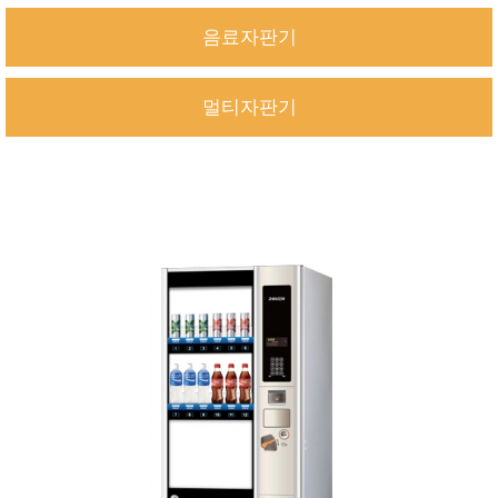
음료자판기
멀티자판기