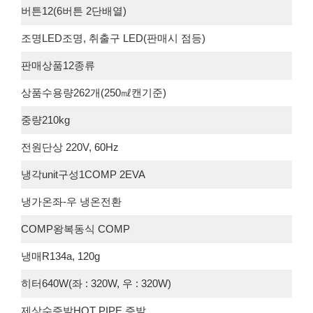
버튼12(6버튼 2단배열)
조명LED조명, 취출구 LED(판매시 점등)
판매상품12종류
상품수용량262개(250㎖캔기준)
중량210kg
전원단상 220V, 60Hz
냉각unit구성1COMP 2EVA
냉가온좌-우 냉온전환
COMP왕복동식 COMP
냉매R134a, 120g
히터640W(좌 : 320W, 우 : 320W)
제상수증발HOT PIPE 증발